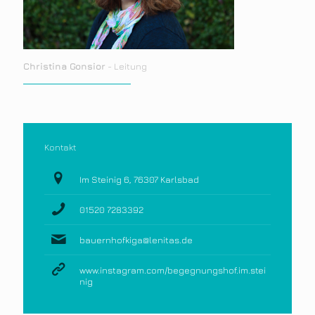
Christina Gonsior
- Leitung
Kontakt
Im Steinig 6, 76307 Karlsbad
01520 7283392
bauernhofkiga@lenitas.de
www.instagram.com/begegnungshof.im.stei
nig