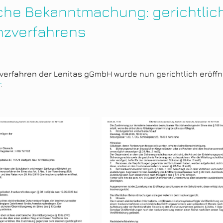
iche Bekanntmachung: gerichtlic
nzverfahrens
verfahren der Lenitas gGmbH wurde nun gerichtlich eröff
r
.