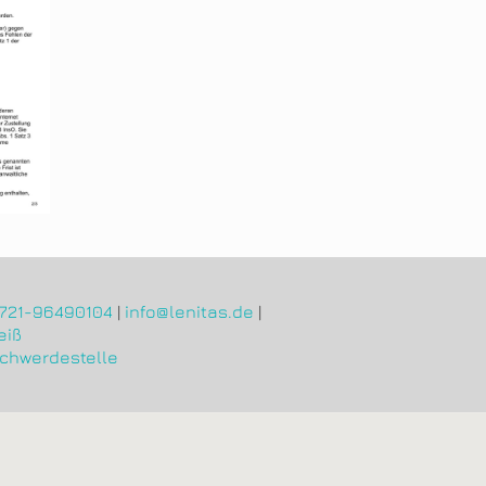
721-96490104
|
info@lenitas.de
|
chwerdestelle